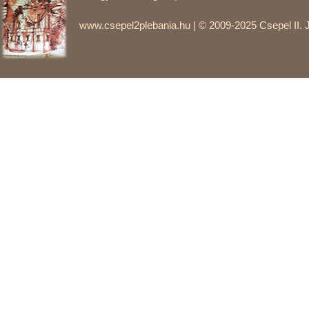
gondoltam, hogy a magyar és a szlovák nép itt, a Duna-medencében
érdeke, hogy megértse egymást s ne lássanak egymásban ellenséget.
www.csepel2plebania.hu | © 2009-2025 Csepel II. 
intézzük ebben békésen, egymás között. […] A szlovákiai magyarság 
feladatot. Elhagyva a meddő politizálást, apró részletmunkába merül, 
támogatja a rendelkezésére álló anyagi eszközeiből a segélyére s
hogy a szlovákiai magyarság össze tudja egyeztetni a nemzethűséget 
saját nemzetiségének és mivel az államhatalomnak.”
Katolikus hitére hivatkozva 1942 májusában a szlovákiai zsidóságna
tevő törvényjavaslat ellen egyedüliként tiltakozott, s azt nem szavaz
Zsidók százait segítette a Magyarországra történő átjutásukban. 1
megfosztották és börtönbüntetésre ítélték hivatalosan „szlovák áll
tevékenysége miatt. 1944-ben Budapestre menekült, ahol a nyilasok le
való lemondásra kényszerítették, de miután visszaengedték Szlovákiá
Gestapo is körözést adott ki ellene. 1945-ben Gustáv Husák kommunis
belügyi megbízott találkozóra, a magyar kisebbséggel kapcsolatos ügy
letartóztatta és átadta a szovjet titkosszolgálatnak, amely elhurcolt
majd mondvacsinált vádak alapján tíz év kényszermunkára ítélték, am
eltölteni. Ennek során súlyos tüdőbetegséget kapott. Ezalatt Csehszlo
azonban kegyelemből életfogytiglani börtönre változtatták. A szovje
megkezdte börtönbüntetését, amelyet több helyen töltött. 1956-ban
leverésének hírére állapota súlyosra fordult. Egy morvaországi börtö