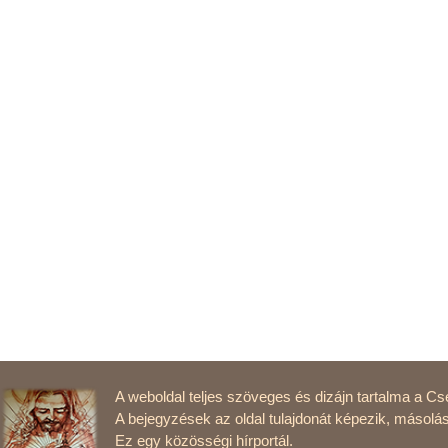
és szociális szervezeteket támogatott, s meghirdette a Magyar csa
kiépítését is megkezdte. Kiállt a származásuk miatt megkülönböztete
ugyanakkor szót emelt a magyar–szlovák testvériség és a régiónkba
egymásrautaltsága mellett. Mindezt keresztény alapokon tette, amikor
kommunista ideológiákkal. Politikai hitvallásának alapja és jelmondata
maradását így indokolta: „Elválaszthatatlanul összenőttem azzal a tala
amelynek sorsával, boldogulásával egybeforrott lelkemnek, szívemn
minden gondolatom, a vágyom és reménységem.” 1939 májusában a 
„Végtelenül komoly és rendkívül súlyos időket élünk, amelyekben fok
családunkkal, utódainkkal és magunkkal szemben. De vállaljuk ezt 
helytelen utakra tévedni. Nem fogunk összeütközésbe kerülni sem az 
a bizalmunk és hitünk az isteni igazságban. Bízunk a magunk erejében
tiszta, becsületünk érintetlen, nem vétettünk senki ellen és csak azo
múltban kiharcoltunk, és amelyek feltétlenül megilletnek minket. H
nélkül tesszük ezt, mert mentül szilárdabban állunk ilyen körülmények
értékesebben tudjuk majd szolgálni Isten segítségével örök magyar cé
Esterházy János a debreceni nyári egyetemen 1942-ben előadást tar
címmel (beszéde nyomtatásban is megjelent A debreceni nyári egyet
A weboldal teljes szöveges és dizájn tartalma a Cse
amelyben a nemzetiségi kérdés tizenkilencedik századi előzményeiről 
A bejegyzések az oldal tulajdonát képezik, másolás
bécsi döntést követő jelenségekről a következőket fogalmazta meg. 
Ez egy közösségi hírportál.